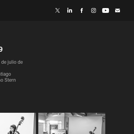
9
 de julio de
ntiago
no Stern